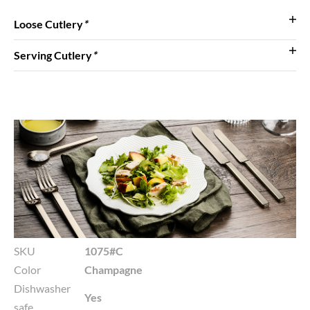
Loose Cutlery
*
Serving Cutlery
*
SKU
1075#C
Color
Champagne
Dishwasher
Yes
safe