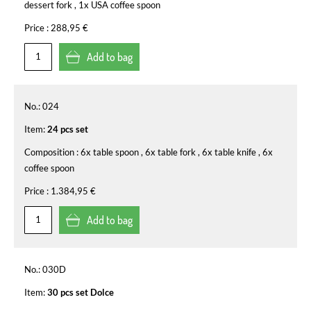
dessert fork , 1x USA coffee spoon
Price :
288,95 €
Add to bag
No.:
024
Item:
24 pcs set
Composition :
6x table spoon , 6x table fork , 6x table knife , 6x
coffee spoon
Price :
1.384,95 €
Add to bag
No.:
030D
Item:
30 pcs set Dolce