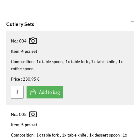
Cutlery Sets
No.:
004
Item:
4 pcs set
Composition :
1x table spoon , 1x table fork , 1x table knife , 1x
coffee spoon
Price :
230,95 €
Add to bag
No.:
005
Item:
5 pcs set
Composition :
1x table fork , 1x table knife , 1x dessert spoon , 1x