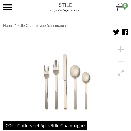
0
Home
/
Stile Champagne (champagne)
005 - Cutlery set 5pcs Stile Champagne