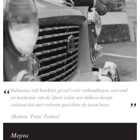
Italiaanse stijl betekent gevoel voor verhoudingen, eenvoud
en harmonie van de lijnen zodat een tijdloos design
ontstaat dat niet verloren gaat door de jaren heen.
[Battista ‘Pinin’ Farina]
Mepra