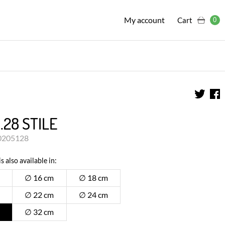
My account
Cart
0
.28 STILE
30205128
s also available in:
∅ 16 cm
∅ 18 cm
∅ 22 cm
∅ 24 cm
∅ 32 cm