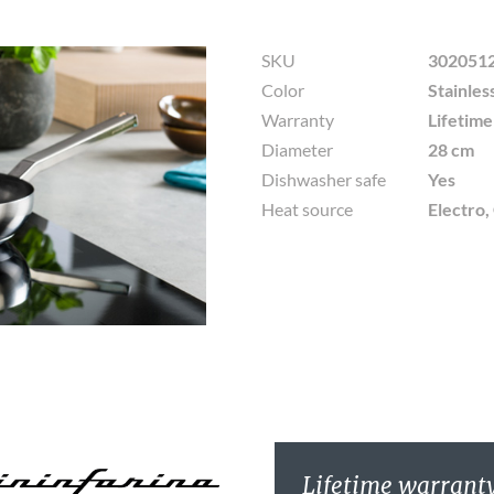
SKU
302051
Color
Stainles
Warranty
Lifetim
Diameter
28 cm
Dishwasher safe
Yes
Heat source
Electro,
Lifetime warrant