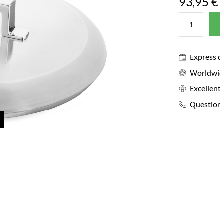
93,95 €
Express 
Worldwi
Excellent
Question