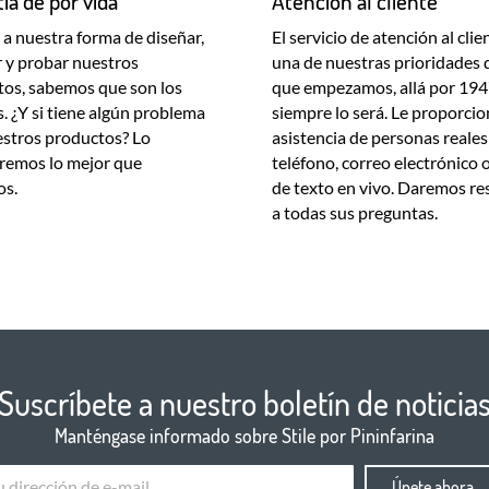
ía de por vida
Atención al cliente
a nuestra forma de diseñar,
El servicio de atención al clie
r y probar nuestros
una de nuestras prioridades
os, sabemos que son los
que empezamos, allá por 194
. ¿Y si tiene algún problema
siempre lo será. Le proporc
stros productos? Lo
asistencia de personas reales
remos lo mejor que
teléfono, correo electrónico 
s.
de texto en vivo. Daremos r
a todas sus preguntas.
Suscríbete a nuestro boletín de noticia
Manténgase informado sobre Stile por Pininfarina
Únete ahora