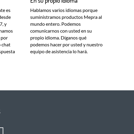
En su propio idioma
nte es
Hablamos varios idiomas porque
 desde
suministramos productos Mepra al
7, y
mundo entero. Podemos
ionamos
comunicarnos con usted en su
 por
propio idioma. Díganos qué
o chat
podemos hacer por usted y nuestro
espuesta
equipo de asistencia lo hará.
s