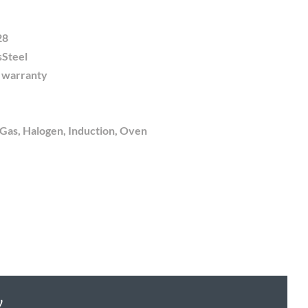
28
sSteel
e warranty
 Gas, Halogen, Induction, Oven
y