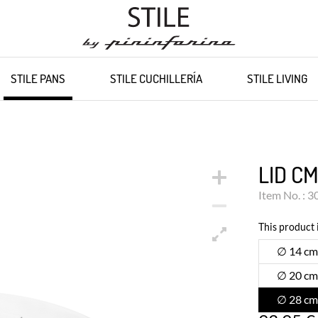
STILE PANS
STILE CUCHILLERÍA
STILE LIVING
LID CM
Item No. : 
This product i
∅ 14 cm
∅ 20 cm
∅ 28 cm