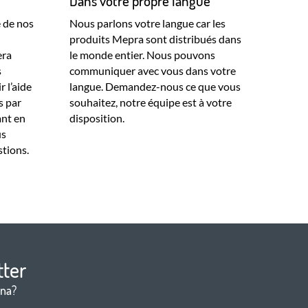
Dans votre propre langue
e de nos
Nous parlons votre langue car les
produits Mepra sont distribués dans
era
le monde entier. Nous pouvons
s
communiquer avec vous dans votre
 l’aide
langue. Demandez-nous ce que vous
s par
souhaitez, notre équipe est à votre
ant en
disposition.
us
tions.
tter
ina?