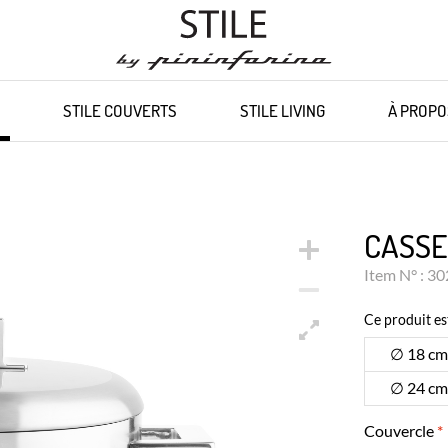
STILE COUVERTS
STILE LIVING
À PROPO
CASSE
Item N° : 3
Ce produit es
∅ 18 cm
∅ 24 cm
Couvercle
*