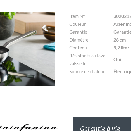
Item N°
302021
Couleur
Acier in
Garantie
Garantie
Diamètre
28 cm
Contenu
9,2 liter
Résistants au lave-
Oui
vaisselle
Source de chaleur
Électriq
Garantie à vie