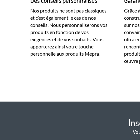
Des conseils personnalisés
Garant
Nos produits ne sont pas classiques
Grâce à
et c’est également le cas de nos
constru
conseils. Nous personnaliserons vos
sur no
produits en fonction de vos
convain
exigences et de vos souhaits. Vous
ultra e
apporterez ainsi votre touche
rencont
personnelle aux produits Mepra!
produit
œuvre p
Ins
Vou