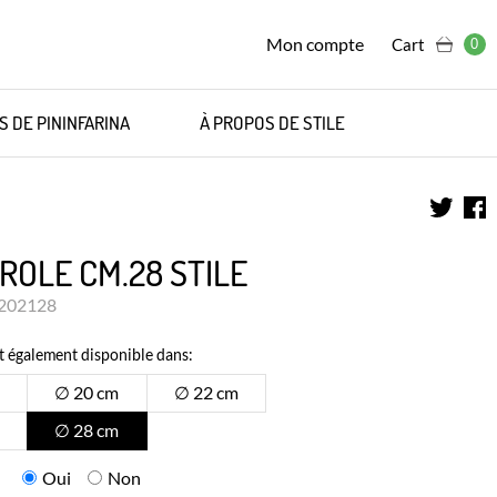
Mon compte
Cart
0
S DE PININFARINA
À PROPOS DE STILE
ROLE CM.28 STILE
0202128
t également disponible dans:
∅ 20 cm
∅ 22 cm
∅ 28 cm
Oui
Non