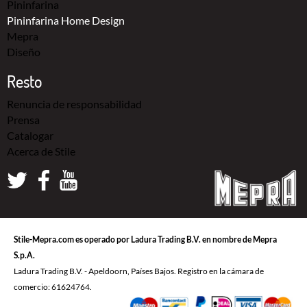
Pininfarina
Pininfarina Home Design
Mepra
Diseño
Resto
Renuncia de responsabilidad
Prensa
Catalogar
Acerca de Stile
Stile-Mepra.com es operado por Ladura Trading B.V. en nombre de Mepra
S.p.A.
Ladura Trading B.V. - Apeldoorn, Países Bajos. Registro en la cámara de
comercio: 61624764.